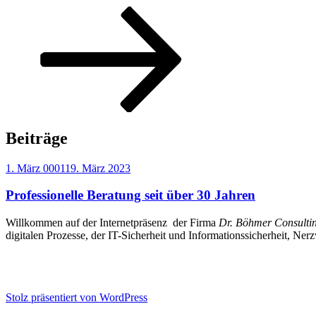
Nach
unten
zum
Inhalt
scrollen
Beiträge
Veröffentlicht
1. März 0001
19. März 2023
am
Professionelle Beratung seit über 30 Jahren
Willkommen auf der Internetpräsenz der Firma
Dr. Böhmer Consulti
digitalen Prozesse, der IT-Sicherheit und Informationssicherheit, 
Stolz präsentiert von WordPress